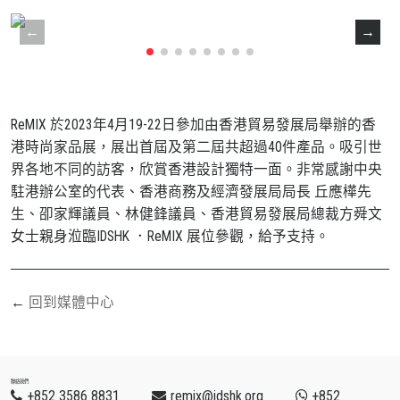
ReMIX 於2023年4月19-22日參加由香港貿易發展局舉辦的香
港時尚家品展，展出首屆及第二屆共超過40件產品。吸引世
界各地不同的訪客，欣賞香港設計獨特一面。非常感謝中央
駐港辦公室的代表、香港商務及經濟發展局局長 丘應樺先
生、卲家輝議員、林健鋒議員、香港貿易發展局總裁方舜文
女士親身涖臨IDSHK ．ReMIX 展位參觀，給予支持。
回到媒體中心
聯絡我們
+852 3586 8831
remix@idshk.org
+852