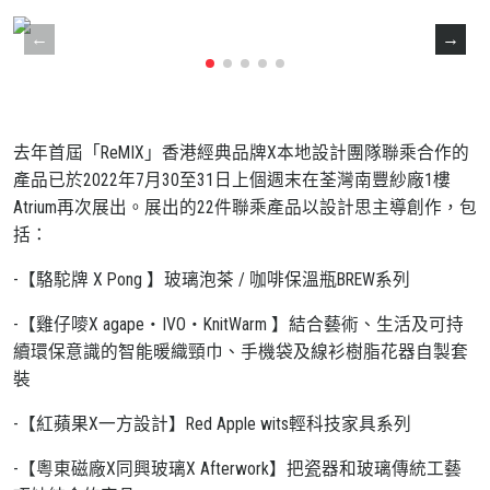
去年首屆「ReMIX」香港經典品牌X本地設計團隊聯乘合作的
產品已於2022年7月30至31日上個週末在荃灣南豐紗廠1樓
Atrium再次展出。展出的22件聯乘產品以設計思主導創作，包
括：
-【駱駝牌 X Pong 】玻璃泡茶 / 咖啡保溫瓶BREW系列
-【雞仔嘜X agape・IVO・KnitWarm 】結合藝術、生活及可持
續環保意識的智能暖織頸巾、手機袋及線衫樹脂花器自製套
裝
-【紅蘋果X一方設計】Red Apple wits輕科技家具系列
-【粵東磁廠X同興玻璃X Afterwork】把瓷器和玻璃傳統工藝